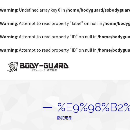
Warning
: Undefined array key 0 in
/home/bodyguard/ssbodyguard
Warning
: Attempt to read property "label" on null in
/home/bodyg
Warning
: Attempt to read property "ID" on null in
/home/bodygua
Warning
: Attempt to read property "ID" on null in
/home/bodygua
%E9%98%B2
防犯用品