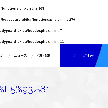
/functions.php
on line
268
/bodyguard-akiba/functions.php
on line
270
odyguard-akiba/header.php
on line
7
odyguard-akiba/header.php
on line
11
紹介
ニュース
採用情報
お問い合わせ
%E5%93%81