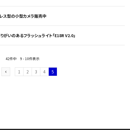
ーレス型の小型カメラ販売中
りがいのあるフラッシュライト「E18R V2.0」
42件中 9 - 10件表示
1
2
3
4
5